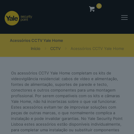
0
0,00
€
Acessórios CCTV Yale Home
Início
CCTV
Acessórios CCTV Yale Home
Os acessórios CCTV Yale Home completam os kits de
videovigilância residencial: cabos de vídeo e alimentação,
fontes de alimentação, suportes de parede e tecto,
conectores e outros componentes para uma montagem
profissional. Por serem compatíveis com os kits e câmaras
Yale Home, não há incertezas sobre o que vai funcionar.
Estes acessórios evitam ter de improvisar soluções com
peças de outras marcas, o que normalmente complica a
instalação e pode invalidar garantias. No Yale Security Point
Lisboa estes acessórios estão disponíveis individualmente,
para completar uma instalação ou substituir componentes