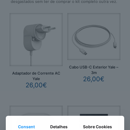
desgastados sem ter de comprar o kit completo outra vez.
Cabo USB-C Exterior Yale –
3m
Adaptador de Corrente AC
26,00
€
Yale
26,00
€
Consent
Detalhes
Sobre Cookies