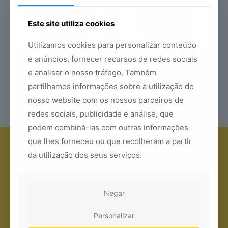
Este site utiliza cookies
Utilizamos cookies para personalizar conteúdo
e anúncios, fornecer recursos de redes sociais
Campainha Para
Carregador Solar Yale
53,00
€
e analisar o nosso tráfego. Também
Videoporteiro Yale
39,00
€
partilhamos informações sobre a utilização do
nosso website com os nossos parceiros de
redes sociais, publicidade e análise, que
podem combiná-las com outras informações
que lhes forneceu ou que recolheram a partir
Yale Lisboa
da utilização dos seus serviços.
Rua Luis Augusto Palmeirim, 11A/C
1700-274 Lisboa
Portugal
Negar
Personalizar