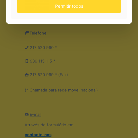
Permitir todos
Telefone
217 520 960 *
939 115 115 *
217 520 969 * (Fax)
(* Chamada para rede móvel nacional)
E-mail
Através do formulário em
contacte-nos