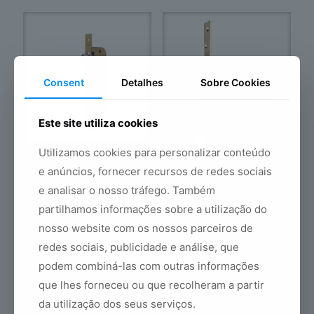
Consent
Detalhes
Sobre Cookies
Este site utiliza cookies
Utilizamos cookies para personalizar conteúdo
522 Fechaduras de Embutir
e anúncios, fornecer recursos de redes sociais
Madeira
Price
45,32
€
–
81,37
€
e analisar o nosso tráfego. Também
range:
partilhamos informações sobre a utilização do
45,32€
nosso website com os nossos parceiros de
through
81,37€
redes sociais, publicidade e análise, que
podem combiná-las com outras informações
800 Fechaduras de Embutir
Madeira
que lhes forneceu ou que recolheram a partir
Pric
69,07
€
–
71,07
€
da utilização dos seus serviços.
ran