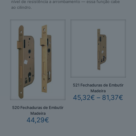
nível de resistência a arrombamento — essa função cabe
ao cilindro.
521 Fechaduras de Embutir
Madeira
Pric
45,32
€
–
81,37
€
ran
45,
520 Fechaduras de Embutir
thr
Madeira
44,29
€
81,