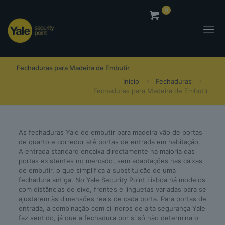
0
0,00
€
Fechaduras para Madeira de Embutir
Início
Fechaduras
Fechaduras para Madeira de Embutir
As fechaduras Yale de embutir para madeira vão de portas
de quarto e corredor até portas de entrada em habitação.
A entrada standard encaixa directamente na maioria das
portas existentes no mercado, sem adaptações nas caixas
de embutir, o que simplifica a substituição de uma
fechadura antiga. No Yale Security Point Lisboa há modelos
com distâncias de eixo, frentes e linguetas variadas para se
ajustarem às dimensões reais de cada porta. Para portas de
entrada, a combinação com cilindros de alta segurança Yale
faz sentido, já que a fechadura por si só não determina o