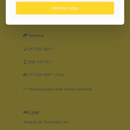
Permitir todos
Telefone
217 520 960 *
939 115 115 *
217 520 969 * (Fax)
(* Chamada para rede móvel nacional)
E-mail
Através do formulário em