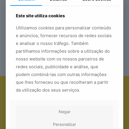
Este site utiliza cookies
Utilizamos cookies para personalizar conteúdo
e anúncios, fornecer recursos de redes sociais
Visor Digital com memória
e analisar o nosso tráfego. Também
interna Prata – Caixa
91,00
€
partilhamos informações sobre a utilização do
nosso website com os nossos parceiros de
redes sociais, publicidade e análise, que
podem combiná-las com outras informações
que lhes forneceu ou que recolheram a partir
da utilização dos seus serviços.
Yale Lisboa
Rua Luis Augusto Palmeirim, 11A/C
1700-274 Lisboa
Negar
Portugal
Personalizar