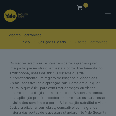
0
0,00
€
Visores Electrónicos
Início
Soluções Digitais
Visores Electrónicos
Os visores electrónicos Yale têm câmara gran-angular
integrada que mostra quem está à porta directamente no
smartphone, antes de abrir. O sistema guarda
automaticamente um registo de imagens e vídeos das
visitas, acessível pela aplicação Yale Home em qualquer
altura, o que é útil para confirmar entregas ou visitas
mesmo depois de já terem acontecido. A abertura remota
pela aplicação permite receber encomendas ou dar acesso
a visitantes sem ir até à porta. A instalação substitui o visor
óptico tradicional sem obras, compatível com a grande
maioria das portas de espessura standard. No Yale Security