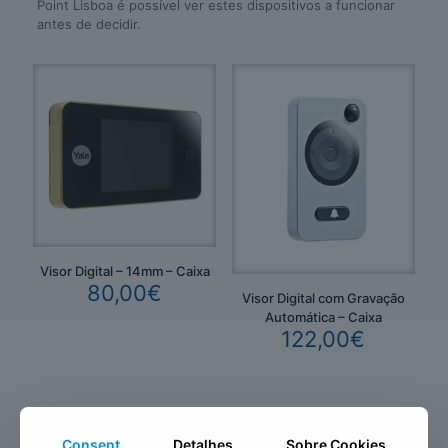
Point Lisboa é possível ver estes dispositivos a funcionar
antes de decidir.
Visor Digital – 14mm – Caixa
80,00
€
Visor Digital com Gravação
Automática – Caixa
122,00
€
Consent
Detalhes
Sobre Cookies