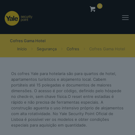
0
0,00
€
Cofres Gama Hotel
Início
Segurança
Cofres
Cofres Gama Hotel
Os cofres Yale para hotelaria são para quartos de hotel,
apartamentos turísticos e alojamento local. Cabem
portáteis até 15 polegadas e documentos de maiores
dimensões. O acesso é por código, definido pelo hóspede
no check-in, sem chave física.O reset entre estadias é
rápido e não precisa de ferramentas especiais. A
construção aguenta o uso intensivo próprio de alojamentos
com alta rotatividade. No Yale Security Point Oficial de
Lisboa é possível ver os modelos e obter condições
especiais para aquisição em quantidade.