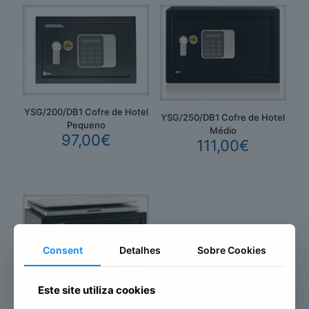
YSG/200/DB1 Cofre de Hotel
YSG/250/DB1 Cofre de Hotel
Pequeno
Médio
97,00
€
111,00
€
Consent
Detalhes
Sobre Cookies
Este site utiliza cookies
YLG/200/DB1 Cofre de Hotel
Laptop