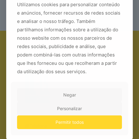
133,00
€
Utilizamos cookies para personalizar conteúdo
e anúncios, fornecer recursos de redes sociais
e analisar o nosso tráfego. Também
partilhamos informações sobre a utilização do
nosso website com os nossos parceiros de
redes sociais, publicidade e análise, que
Yale Lisboa
podem combiná-las com outras informações
Rua Luis Augusto Palmeirim, 11A/C
que lhes forneceu ou que recolheram a partir
1700-274 Lisboa
Portugal
da utilização dos seus serviços.
Negar
Personalizar
Permitir todos
Telefone