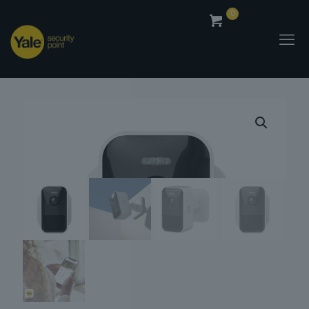
0
0,00
€