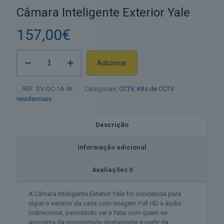
Câmara Inteligente Exterior Yale
157,00
€
Quantidade
Adicionar
de
Alternative:
Câmara
Inteligente
REF:
SV-OC-1A-W
Categorias:
CCTV
,
Kits de CCTV
Exterior
residenciais
Yale
Descrição
Informação adicional
Avaliações
0
A Câmara Inteligente Exterior Yale foi concebida para
vigiar o exterior da casa com imagem Full HD e áudio
bidirecional, permitindo ver e falar com quem se
aproxima da propriedade diretamente a partir da