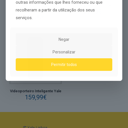
outras informações que lhes forneceu ou que
Campainha Para
Carregador Solar Yale
recolheram a partir da utilização dos seus
53,00
€
Videoporteiro Yale
39,00
€
serviços.
Negar
Personalizar
Permitir todos
Videoporteiro Inteligente Yale
159,99
€
Yale Lisboa