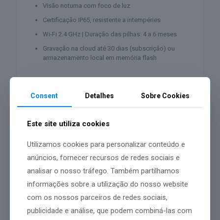
Visão noturna com foco de luz
Certificação IP65, resistente a intempéries
Wi-Fi 2.4 GHz | Duração das pilhas: 4 a 6 meses
Gravação na cloud até 30 dias (subscrição) ou
armazenamento local em memória flash
Consent
Detalhes
Sobre Cookies
Produtos Relacionados
Este site utiliza cookies
Utilizamos cookies para personalizar conteúdo e
anúncios, fornecer recursos de redes sociais e
analisar o nosso tráfego. Também partilhamos
informações sobre a utilização do nosso website
com os nossos parceiros de redes sociais,
publicidade e análise, que podem combiná-las com