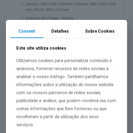
Exterior: 390 x 350 x 360 mm | Interior: 380 x 340 x 310
mm | Porta: 350 x 310 mm
Volume: 40 L | Peso: 10,6 kg
Consent
Detalhes
Sobre Cookies
Este site utiliza cookies
Produtos Relacionados
Utilizamos cookies para personalizar conteúdo e
anúncios, fornecer recursos de redes sociais e
analisar o nosso tráfego. Também partilhamos
informações sobre a utilização do nosso website
com os nossos parceiros de redes sociais,
publicidade e análise, que podem combiná-las com
YLV/200/DB1 – Cofre Gama
YSG/200/DB1 Cofre de Hotel
outras informações que lhes forneceu ou que
Básica Laptop
Pequeno
recolheram a partir da utilização dos seus
135,00
€
97,00
€
serviços.