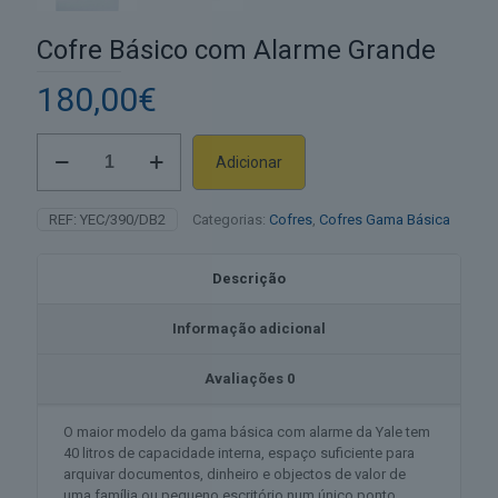
Cofre Básico com Alarme Grande
180,00
€
Quantidade
Adicionar
de
Alternative:
Cofre
Básico
REF:
YEC/390/DB2
Categorias:
Cofres
,
Cofres Gama Básica
com
Alarme
Grande
Descrição
Informação adicional
Avaliações
0
O maior modelo da gama básica com alarme da Yale tem
40 litros de capacidade interna, espaço suficiente para
arquivar documentos, dinheiro e objectos de valor de
uma família ou pequeno escritório num único ponto.