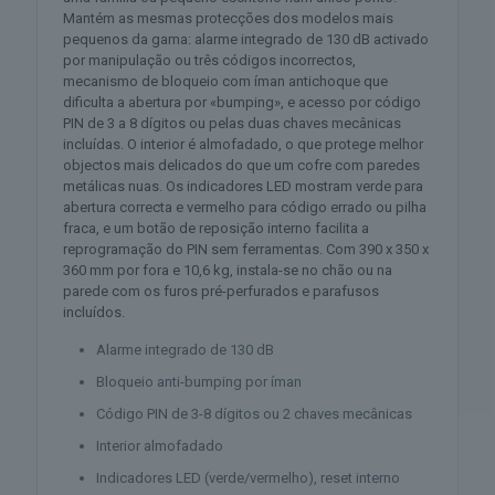
Mantém as mesmas protecções dos modelos mais
pequenos da gama: alarme integrado de 130 dB activado
por manipulação ou três códigos incorrectos,
mecanismo de bloqueio com íman antichoque que
dificulta a abertura por «bumping», e acesso por código
PIN de 3 a 8 dígitos ou pelas duas chaves mecânicas
incluídas. O interior é almofadado, o que protege melhor
objectos mais delicados do que um cofre com paredes
metálicas nuas. Os indicadores LED mostram verde para
abertura correcta e vermelho para código errado ou pilha
fraca, e um botão de reposição interno facilita a
reprogramação do PIN sem ferramentas. Com 390 x 350 x
360 mm por fora e 10,6 kg, instala-se no chão ou na
parede com os furos pré-perfurados e parafusos
incluídos.
Alarme integrado de 130 dB
Bloqueio anti-bumping por íman
Código PIN de 3-8 dígitos ou 2 chaves mecânicas
Interior almofadado
Indicadores LED (verde/vermelho), reset interno