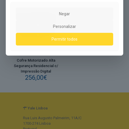
Negar
Personalizar
Permitir todos
Cofre Motorizado Alta
Segurança Residencial c/
Impressão Digital
256,00
€
Yale Lisboa
Rua Luis Augusto Palmeirim, 11A/C
1700-274 Lisboa
Portugal