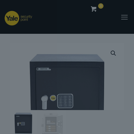
0
0,00
€