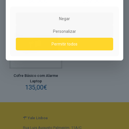
180,00
€
337,00
€
Negar
Personalizar
Permitir todos
Cofre Básico com Alarme
Laptop
135,00
€
Yale Lisboa
Rua Luis Augusto Palmeirim, 11A/C