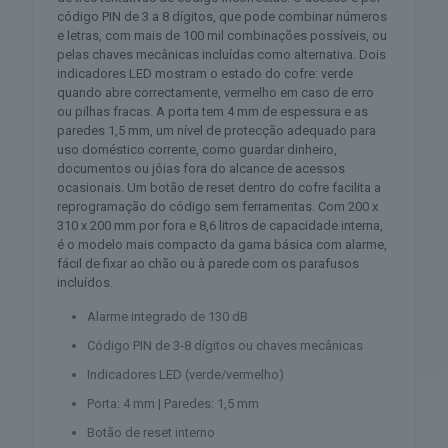
código PIN de 3 a 8 dígitos, que pode combinar números
e letras, com mais de 100 mil combinações possíveis, ou
pelas chaves mecânicas incluídas como alternativa. Dois
indicadores LED mostram o estado do cofre: verde
quando abre correctamente, vermelho em caso de erro
ou pilhas fracas. A porta tem 4 mm de espessura e as
paredes 1,5 mm, um nível de protecção adequado para
uso doméstico corrente, como guardar dinheiro,
documentos ou jóias fora do alcance de acessos
ocasionais. Um botão de reset dentro do cofre facilita a
reprogramação do código sem ferramentas. Com 200 x
310 x 200 mm por fora e 8,6 litros de capacidade interna,
é o modelo mais compacto da gama básica com alarme,
fácil de fixar ao chão ou à parede com os parafusos
incluídos.
Alarme integrado de 130 dB
Código PIN de 3-8 dígitos ou chaves mecânicas
Indicadores LED (verde/vermelho)
Porta: 4 mm | Paredes: 1,5 mm
Botão de reset interno