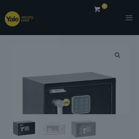
0
0,00
€