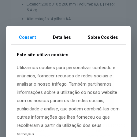
Exterior: 200 x 310 x 200 mm | Volume: 8,6 L | Peso:
5,4 kg
Alimentação: 4 pilhas AA
Consent
Detalhes
Sobre Cookies
Produtos Relacionados
Este site utiliza cookies
Utilizamos cookies para personalizar conteúdo e
anúncios, fornecer recursos de redes sociais e
analisar o nosso tráfego. Também partilhamos
informações sobre a utilização do nosso website
com os nossos parceiros de redes sociais,
publicidade e análise, que podem combiná-las com
outras informações que lhes forneceu ou que
recolheram a partir da utilização dos seus
Cofre Básico com Alarme
Cofre Gama Básica Escritório
Grande
XXL
serviços.