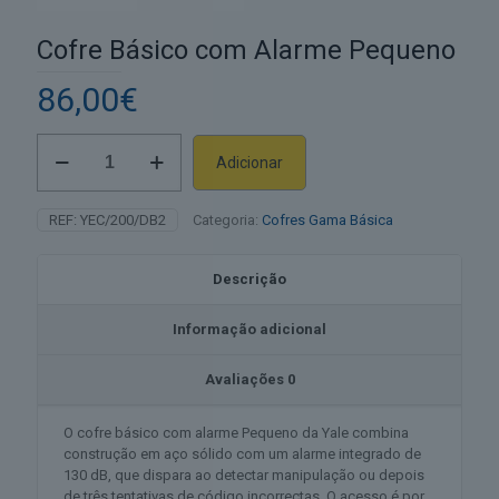
Cofre Básico com Alarme Pequeno
86,00
€
Quantidade
Adicionar
de
Alternative:
Cofre
Básico
REF:
YEC/200/DB2
Categoria:
Cofres Gama Básica
com
Alarme
Pequeno
Descrição
Informação adicional
Avaliações
0
O cofre básico com alarme Pequeno da Yale combina
construção em aço sólido com um alarme integrado de
130 dB, que dispara ao detectar manipulação ou depois
de três tentativas de código incorrectas. O acesso é por