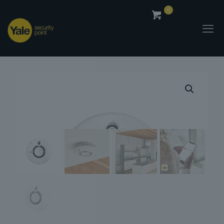
0
0,00
€