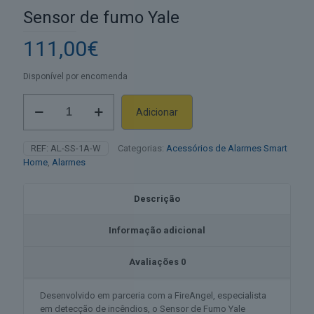
Sensor de fumo Yale
111,00
€
Disponível por encomenda
Quantidade
Adicionar
de
Alternative:
Sensor
de
REF:
AL-SS-1A-W
Categorias:
Acessórios de Alarmes Smart
fumo
Home
,
Alarmes
Yale
Descrição
Informação adicional
Avaliações
0
Desenvolvido em parceria com a FireAngel, especialista
em detecção de incêndios, o Sensor de Fumo Yale