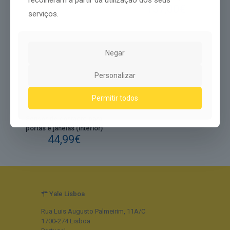
recolheram a partir da utilização dos seus
137,00
€
serviços.
Negar
Personalizar
Permitir todos
Sensor de contacto para
portas e janelas (interior)
44,99
€
Yale Lisboa
Rua Luis Augusto Palmeirim, 11A/C
1700-274 Lisboa