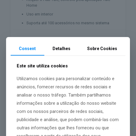
Home
Uso em interior
Suporta até 100 acessórios no mesmo sistema
Consent
Detalhes
Sobre Cookies
Produtos Relacionados
Este site utiliza cookies
Utilizamos cookies para personalizar conteúdo e
anúncios, fornecer recursos de redes sociais e
analisar o nosso tráfego. Também partilhamos
informações sobre a utilização do nosso website
com os nossos parceiros de redes sociais,
publicidade e análise, que podem combiná-las com
outras informações que lhes forneceu ou que
Sirene interior Yale
Sensor de movimento Yale
59,99
€
(exterior)