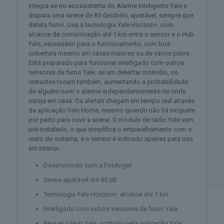
integra-se no ecossistema do Alarme Inteligente Yale e
dispara uma sirene de 85 decibéis, ajustável, sempre que
deteta fumo. Usa a tecnologia Yale Horizon+, com
alcance de comunicação até 1 km entre o sensor e o Hub
Yale, necessário para o funcionamento, com boa
cobertura mesmo em casas maiores ou de vários pisos.
Está preparado para funcionar interligado com outros
sensores de fumo Yale: se um detectar incêndio, os
restantes tocam também, aumentando a probabilidade
de alguém ouvir o alarme independentemente de onde
esteja em casa. Os alertas chegam em tempo real através
da aplicação Yale Home, mesmo quando não há ninguém
por perto para ouvir a sirene. O módulo de rádio Yale vem
pré-instalado, o que simplifica o emparelhamento com o
resto do sistema, e o sensor é indicado apenas para uso
em interior.
Desenvolvido com a FireAngel
Sirene ajustável até 85 dB
Tecnologia Yale Horizon+, alcance até 1 km
Interligado com outros sensores de fumo Yale
Requer o Hub Yale, controlo pela aplicação Yale