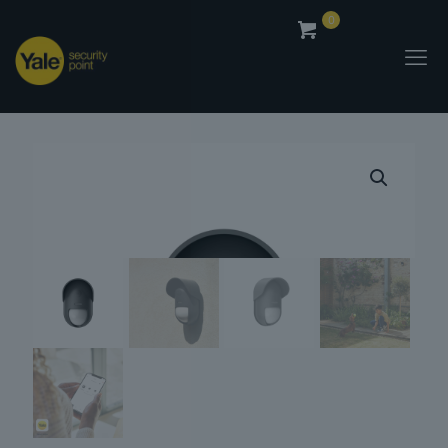
0
0,00
€