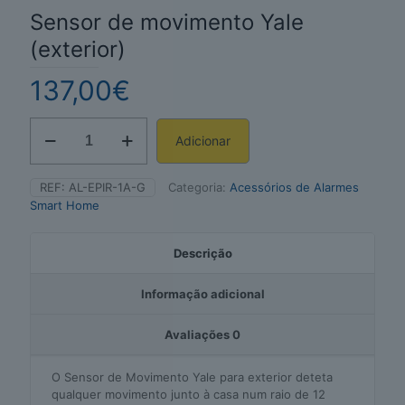
Sensor de movimento Yale
(exterior)
137,00
€
Quantidade
Adicionar
de
Alternative:
Sensor
de
REF:
AL-EPIR-1A-G
Categoria:
Acessórios de Alarmes
movimento
Smart Home
Yale
(exterior)
Descrição
Informação adicional
Avaliações
0
O Sensor de Movimento Yale para exterior deteta
qualquer movimento junto à casa num raio de 12