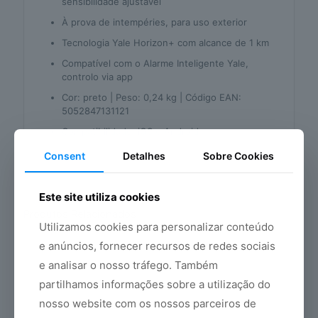
sensibilidade ajustável
À prova de intempéries, para uso exterior
Tecnologia Yale Horizon+ com alcance de 1 km
Compatível com o Alarme Inteligente Yale,
controlo via app
Cor: preto | Peso: 0,24 kg | Código EAN:
5052847131121
Compatibilidade: iOS e Android
Consent
Detalhes
Sobre Cookies
Este site utiliza cookies
Produtos Relacionados
Utilizamos cookies para personalizar conteúdo
e anúncios, fornecer recursos de redes sociais
e analisar o nosso tráfego. Também
partilhamos informações sobre a utilização do
nosso website com os nossos parceiros de