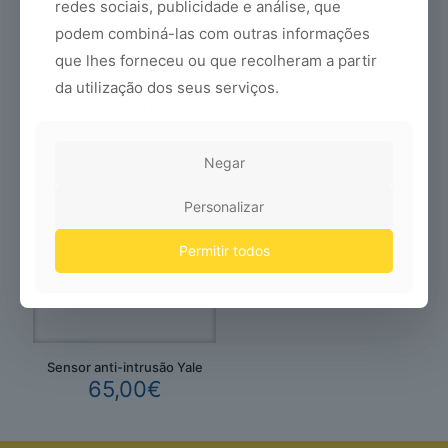
redes sociais, publicidade e análise, que
podem combiná-las com outras informações
que lhes forneceu ou que recolheram a partir
da utilização dos seus serviços.
Sirene interior Yale
Teclado alarme Yale
59,99
€
72,00
€
Negar
Personalizar
Permitir todos
Sensor anti-intrusão Yale
65,00
€