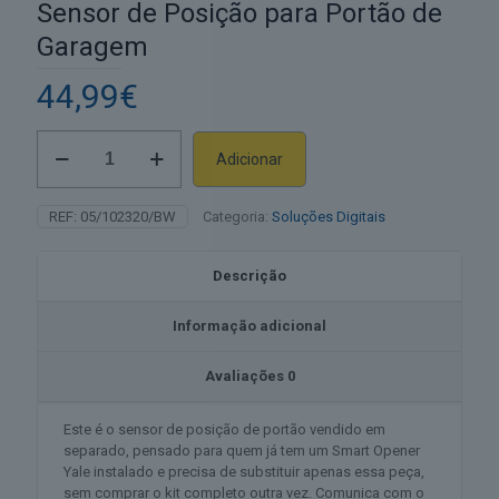
Sensor de Posição para Portão de
Garagem
44,99
€
Quantidade
Adicionar
de
Alternative:
Sensor
de
REF:
05/102320/BW
Categoria:
Soluções Digitais
Posição
para
Portão
Descrição
de
Garagem
Informação adicional
Avaliações
0
Este é o sensor de posição de portão vendido em
separado, pensado para quem já tem um Smart Opener
Yale instalado e precisa de substituir apenas essa peça,
sem comprar o kit completo outra vez. Comunica com o