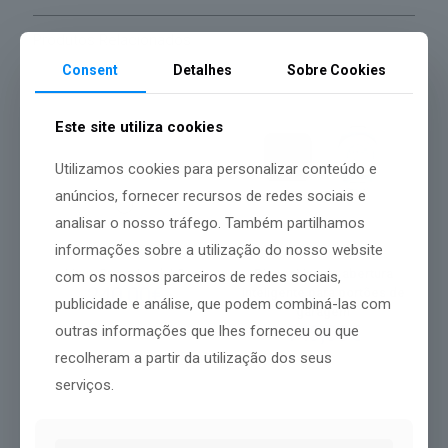
Produtos Relacionados
Consent
Detalhes
Sobre Cookies
Este site utiliza cookies
Utilizamos cookies para personalizar conteúdo e
anúncios, fornecer recursos de redes sociais e
analisar o nosso tráfego. Também partilhamos
informações sobre a utilização do nosso website
Linus Smart Lock L2
Dispositivo de abertura
com os nossos parceiros de redes sociais,
240,00
€
inteligente para portões de
publicidade e análise, que podem combiná-las com
garagem
149,00
€
outras informações que lhes forneceu ou que
recolheram a partir da utilização dos seus
serviços.