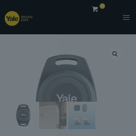
0
0,00
€