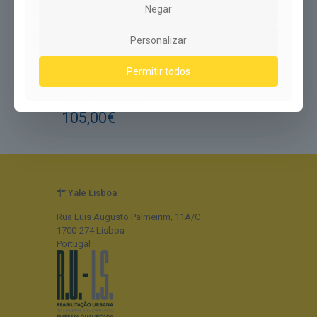
Negar
Personalizar
Permitir todos
Yale ConnectX Wi-Fi Bridge
105,00
€
Yale Lisboa
Rua Luis Augusto Palmeirim, 11A/C
1700-274 Lisboa
Portugal