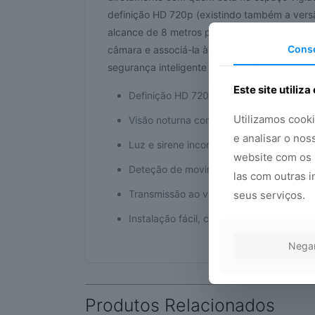
definição HD 720p (existindo também a ver
alcance de 8 metros para manter a vigilânci
Cons
câmara e associá-la à aplicação Yale Home 
segurança inteligente do dia a dia.
Este site utiliza
Definição HD 720p (câmara também dis
Utilizamos cook
Visão noturna com alcance de 8 metros
e analisar o no
Luz e sirene incorporadas
website com os 
Deteção de movimento com notificação
las com outras i
Transmissão ao vivo e conversação em 
seus serviços.
Instalação fácil, controlo total via aplica
Nega
Produtos Relacionados