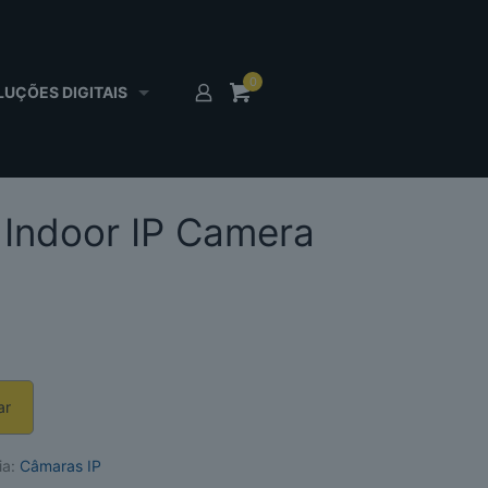
0
0,00
€
LUÇÕES DIGITAIS
Indoor IP Camera
ar
ia:
Câmaras IP