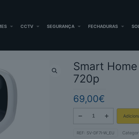
MES
CCTV
SEGURANÇA
FECHADURAS
SO
Smart Home 
720p
69,00
€
Quantidade
Adicion
de
Alternative:
Smart
Categor
REF:
SV-DF7I-W_EU
Home