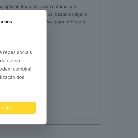
 complementada por visão noturna com
e conhecimentos técnicos, bastando ligar a
ookies
ndo-a uma opção acessível para reforçar a
e redes sociais
 do nosso
 podem combiná-
lização dos
 todos