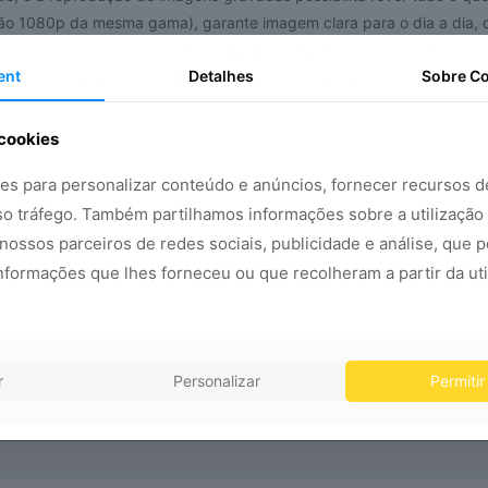
são 1080p da mesma gama), garante imagem clara para o dia a dia,
a ativa mesmo às escuras. A instalação é simples, sem necessidade d
ent
Detalhes
Sobre C
para começar a receber alertas e imagens em poucos minutos, torna
 cookies
ponível em versão 1080p)
ies para personalizar conteúdo e anúncios, fornecer recursos d
sso tráfego. Também partilhamos informações sobre a utilização
nossos parceiros de redes sociais, publicidade e análise, que
 e reprodução de imagens gravadas
nformações que lhes forneceu ou que recolheram a partir da uti
tempo real
ção
r
Personalizar
Permitir