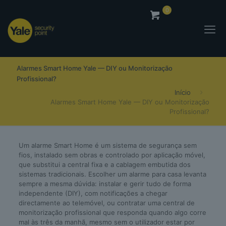
0
0,00
€
Alarmes Smart Home Yale — DIY ou Monitorização
Profissional?
Início
Alarmes Smart Home Yale — DIY ou Monitorização
Profissional?
Um alarme Smart Home é um sistema de segurança sem
fios, instalado sem obras e controlado por aplicação móvel,
que substitui a central fixa e a cablagem embutida dos
sistemas tradicionais. Escolher um alarme para casa levanta
sempre a mesma dúvida: instalar e gerir tudo de forma
independente (DIY), com notificações a chegar
directamente ao telemóvel, ou contratar uma central de
monitorização profissional que responda quando algo corre
mal às três da manhã, mesmo sem o utilizador estar por