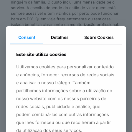
ninguém da família. O custo inclui uma mensalidade pelo
serviço. A escolha depende do estilo de vida: quem está
sempre acessível e tem vizinhos por perto pode funcionar
bem em DIY. Quem viaja frequentemente ou tem casa
isolada beneficia claramente da monitorização profissional.
Os kits Yale são compatíveis com ambas as abordagens,
sem alterar o hardware.
Consent
Detalhes
Sobre Cookies
Comparação directa: DIY vs. monitorização
profissional
Este site utiliza cookies
Custo inicial:
semelhante nos dois casos (mesmo
Utilizamos cookies para personalizar conteúdo
hardware)
e anúncios, fornecer recursos de redes sociais
Custo mensal:
zero no DIY; 15 a 30 euros com
monitorização
e analisar o nosso tráfego. Também
partilhamos informações sobre a utilização do
Resposta a alertas:
notificação no telemóvel (DIY) vs.
central activa 24h (monitorização)
nosso website com os nossos parceiros de
Dependência de rede:
alta nos dois casos; a central
redes sociais, publicidade e análise, que
Yale tem bateria de backup
podem combiná-las com outras informações
Adequado para:
residência principal com ocupação
que lhes forneceu ou que recolheram a partir
frequente (DIY); casa de férias, ausências longas,
habitação isolada (monitorização)
da utilização dos seus serviços.